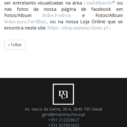
ser entretanto visualizadas na área
Confeitisserie®
ou
nas fotos da nossa página de facebook em
Fotos/Album
Bolos Festivos
e Fotos/Album
Bolos para Partilhar
, ou na nossa Loja Online que se
encontra neste site:
https://shop.mammychoux.pt/
.
« Voltar
Av. Vasco da Gama, 30 A, 2840-745 Seixal
geral@mammychoux.pt
+351 212223627
+351 927501833